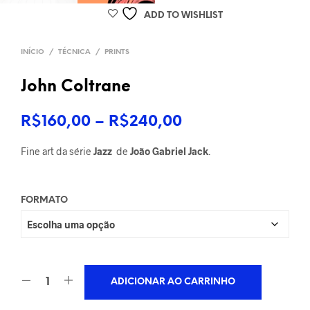
ADD TO WISHLIST
INÍCIO
/
TÉCNICA
/
PRINTS
John Coltrane
Faixa
R$
160,00
–
R$
240,00
de
Fine art da série
Jazz
de
João Gabriel Jack
.
preço:
R$160,00
FORMATO
através
R$240,00
ADICIONAR AO CARRINHO