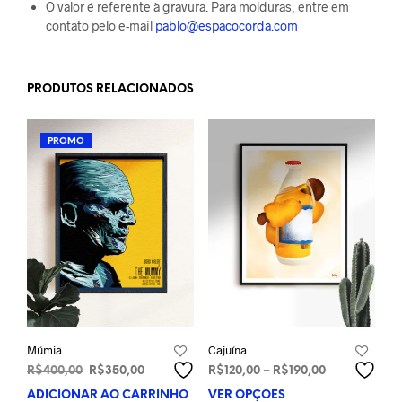
O valor é referente à gravura. Para molduras, entre em
contato pelo e-mail
pablo@espacocorda.com
PRODUTOS RELACIONADOS
PROMO
Múmia
Cajuína
O
O
Faixa
R$
400,00
R$
350,00
R$
120,00
–
R$
190,00
preço
preço
de
ADICIONAR AO CARRINHO
VER OPÇÕES
Este