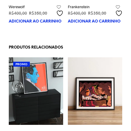
Werewolf
Frankenstein
O
O
O
O
R$
400,00
R$
350,00
R$
400,00
R$
350,00
preço
preço
preço
preço
ADICIONAR AO CARRINHO
ADICIONAR AO CARRINHO
original
atual
original
atual
era:
é:
era:
é:
R$400,00.
R$350,00.
R$400,00.
R$350,00.
PRODUTOS RELACIONADOS
PROMO