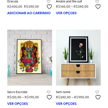
Dracula
Anubis and the suit
O
O
Faixa
R$
400,00
R$
350,00
R$
160,00
–
R$
240,00
preço
preço
de
ADICIONAR AO CARRINHO
VER OPÇÕES
Este
original
atual
preço:
prod
era:
é:
R$160,00
tem
R$400,00.
R$350,00.
através
vária
R$240,00
varia
As
opçõ
pod
ser
esco
na
pági
do
prod
Sacro Escrotal
Sem nome
Faixa
Faixa
R$
120,00
–
R$
190,00
R$
240,00
–
R$
950,00
de
de
VER OPÇÕES
Este
VER OPÇÕES
Este
preço:
preço: