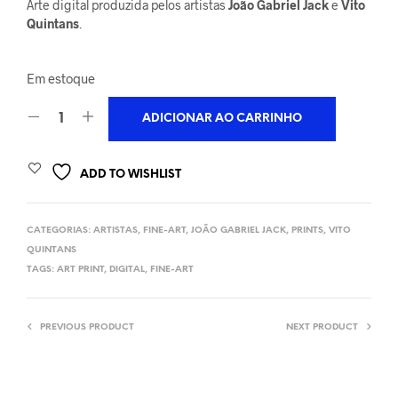
Arte digital produzida pelos artistas
João Gabriel Jack
e
Vito
Quintans
.
Em estoque
ADICIONAR AO CARRINHO
ADD TO WISHLIST
CATEGORIAS:
ARTISTAS
,
FINE-ART
,
JOÃO GABRIEL JACK
,
PRINTS
,
VITO
QUINTANS
TAGS:
ART PRINT
,
DIGITAL
,
FINE-ART
PREVIOUS PRODUCT
NEXT PRODUCT