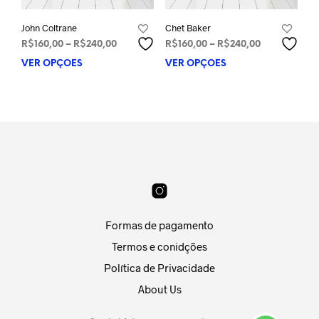
John Coltrane
Chet Baker
Faixa
Faixa
R$
160,00
–
R$
240,00
R$
160,00
–
R$
240,00
de
de
VER OPÇÕES
Este
VER OPÇÕES
Este
preço:
preço:
produto
prod
R$160,00
R$160,00
tem
tem
através
através
várias
vária
R$240,00
R$240,00
variantes.
varia
As
As
opções
opçõ
podem
pod
ser
ser
escolhidas
esco
na
na
Formas de pagamento
página
pági
do
do
Termos e conidções
produto
prod
Política de Privacidade
About Us