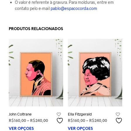
O valor é referente à gravura. Para molduras, entre em
contato pelo e-mail
pablo@espacocorda.com
PRODUTOS RELACIONADOS
John Coltrane
Ella Fitzgerald
Faixa
Faixa
R$
160,00
–
R$
240,00
R$
160,00
–
R$
240,00
de
de
VER OPÇÕES
Este
VER OPÇÕES
Este