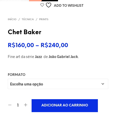
ADD TO WISHLIST
INÍCIO
/
TÉCNICA
/
PRINTS
Chet Baker
Faixa
R$
160,00
–
R$
240,00
de
Fine art da série
Jazz
de
João Gabriel Jack
.
preço:
R$160,00
FORMATO
através
R$240,00
ADICIONAR AO CARRINHO