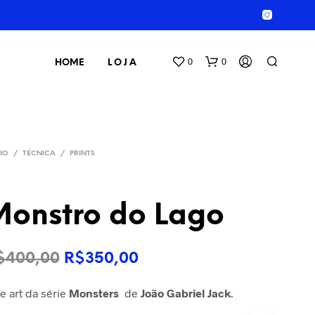
0
0
HOME
L O J A
CIO
/
TÉCNICA
/
PRINTS
Monstro do Lago
S
E
O
O
$
400,00
R$
350,00
M
P
preço
preço
R
e art da série
Monsters
de
João Gabriel Jack
.
O
original
atual
D