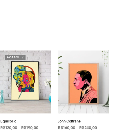
ACABOU :(
Equilíbrio
John Coltrane
Faixa
Faixa
R$
120,00
–
R$
190,00
R$
160,00
–
R$
240,00