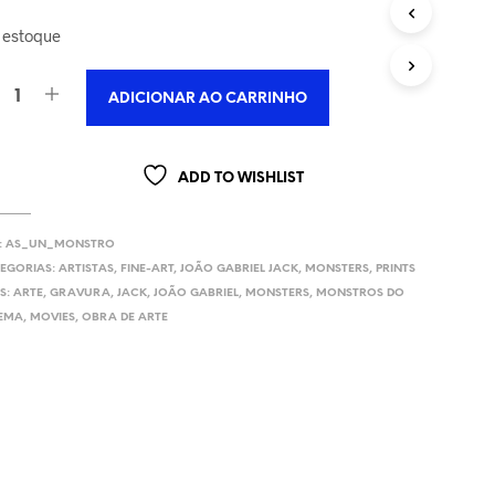
U
era:
é:
 estoque
T
R$400,00.
R$350,00.
O
(
S
ADICIONAR AO CARRINHO
)
N
O
ADD TO WISHLIST
C
A
R
R
:
AS_UN_MONSTRO
I
EGORIAS:
ARTISTAS
,
FINE-ART
,
JOÃO GABRIEL JACK
,
MONSTERS
,
PRINTS
N
S:
ARTE
,
GRAVURA
,
JACK
,
JOÃO GABRIEL
,
MONSTERS
,
MONSTROS DO
H
EMA
,
MOVIES
,
OBRA DE ARTE
O
.