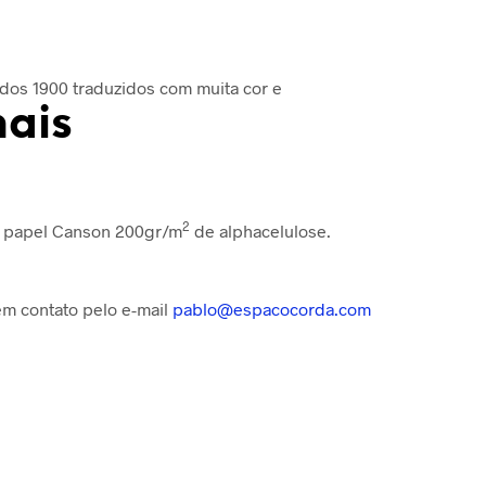
 dos 1900 traduzidos com muita cor e
nais
2
em papel Canson 200gr/m
de alphacelulose.
 em contato pelo e-mail
pablo@espacocorda.com