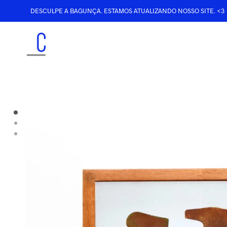
DESCULPE A BAGUNÇA. ESTAMOS ATUALIZANDO NOSSO SITE. <3