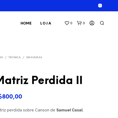
0
0
HOME
L O J A
CIO
/
TÉCNICA
/
GRAVURAS
atriz Perdida II
S
E
$
800,00
M
P
R
triz perdida sobre Canson de
Samuel Casal
.
O
D