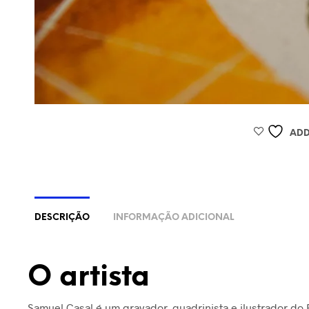
ADD
DESCRIÇÃO
INFORMAÇÃO ADICIONAL
O artista
Samuel Casal é um gravador, quadrinista e ilustrador do 