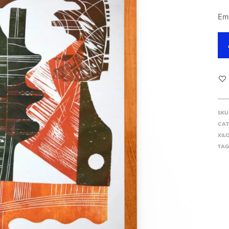
Em
SKU
CAT
XIL
TAG