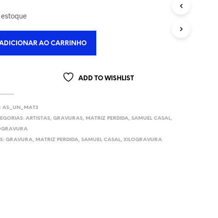
U
 estoque
T
O
(
S
ADICIONAR AO CARRINHO
)
N
O
ADD TO WISHLIST
C
A
R
R
:
AS_UN_MAT2
I
EGORIAS:
ARTISTAS
,
GRAVURAS
,
MATRIZ PERDIDA
,
SAMUEL CASAL
,
N
OGRAVURA
H
S:
GRAVURA
,
MATRIZ PERDIDA
,
SAMUEL CASAL
,
XILOGRAVURA
O
.