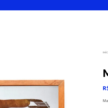
INÍ
M
R
Ma