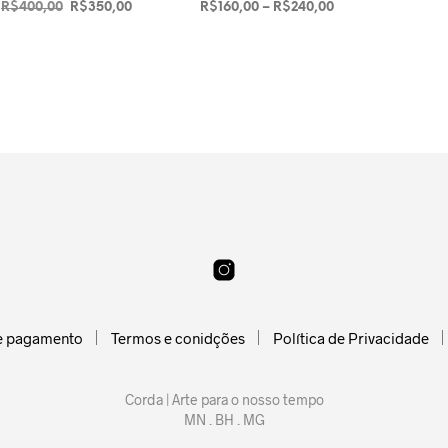
O
O
Faixa
R$
400,00
R$
350,00
R$
160,00
–
R$
240,00
preço
preço
de
ADICIONAR AO
VER OPÇÕES
Este
original
atual
preço:
CARRINHO
produto
era:
é:
R$160,00
R$400,00.
R$350,00.
tem
através
R$240,00
várias
variantes.
As
opções
podem
ser
escolhidas
na
página
do
e pagamento
Termos e conidções
Política de Privacidade
produto
Corda | Arte para o nosso tempo
MN . BH . MG