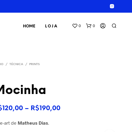
0
0
HOME
L O J A
CIO
/
TÉCNICA
/
PRINTS
Mocinha
S
E
Faixa
$
120,00
–
R$
190,00
M
P
de
R
e-art de
Matheus Dias
.
O
preço:
D