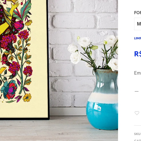
FO
LIM
R
Em
SKU