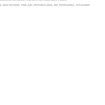
EGORIAS:
ARTISTAS
,
FINE-ART
,
MATHEUS DIAS
,
PRINTS
S:
DIAS ESTUDIO
,
FINE-ART
,
MATHEUS DIAS
,
MD
,
PONTILISMO
,
TATUAGEM