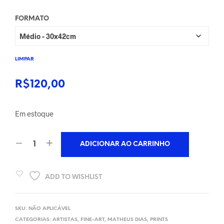
R$120,00
FORMATO
através
R$190,00
LIMPAR
R$
120,00
Em estoque
ADICIONAR AO CARRINHO
ADD TO WISHLIST
SKU:
NÃO APLICÁVEL
CATEGORIAS:
ARTISTAS
,
FINE-ART
,
MATHEUS DIAS
,
PRINTS