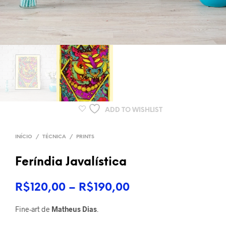
ADD TO WISHLIST
INÍCIO
/
TÉCNICA
/
PRINTS
Feríndia Javalística
Faixa
R$
120,00
–
R$
190,00
de
Fine-art de
Matheus Dias
.
preço: