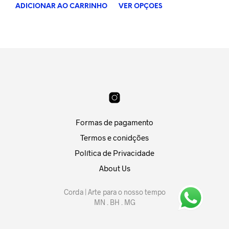
preço
preço
de
ADICIONAR AO CARRINHO
VER OPÇÕES
Este
original
atual
preço:
prod
era:
é:
R$120,00
tem
R$400,00.
R$350,00.
através
vária
R$190,00
varia
As
opçõ
pod
ser
esco
na
Formas de pagamento
pági
do
Termos e conidções
prod
Política de Privacidade
About Us
Corda | Arte para o nosso tempo
MN . BH . MG