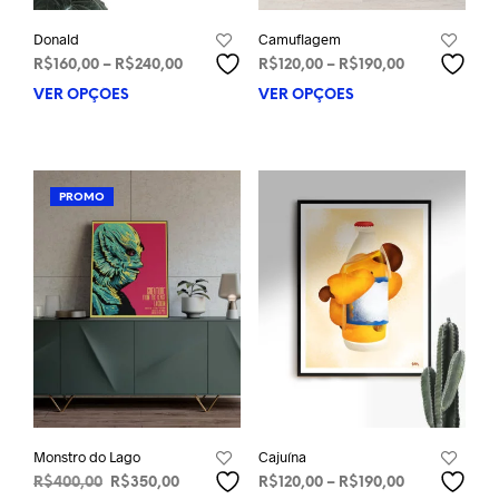
Donald
Camuflagem
Faixa
Faixa
R$
160,00
–
R$
240,00
R$
120,00
–
R$
190,00
de
de
VER OPÇÕES
Este
VER OPÇÕES
Este
preço:
preço:
produto
prod
R$160,00
R$120,00
tem
tem
através
através
várias
vária
R$240,00
R$190,00
variantes.
varia
PROMO
As
As
opções
opçõ
podem
pod
ser
ser
escolhidas
esco
na
na
página
pági
do
do
produto
prod
Monstro do Lago
Cajuína
O
O
Faixa
R$
400,00
R$
350,00
R$
120,00
–
R$
190,00