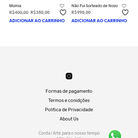
Múmia
Não Fui Sorteado de Novo
O
O
R$
400,00
R$
350,00
R$
990,00
preço
preço
ADICIONAR AO CARRINHO
ADICIONAR AO CARRINHO
original
atual
era:
é:
R$400,00.
R$350,00.
Formas de pagamento
Termos e conidções
Política de Privacidade
About Us
Corda | Arte para o nosso tempo