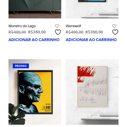
Monstro do Lago
Werewolf
O
O
O
O
R$
400,00
R$
350,00
R$
400,00
R$
350,00
preço
preço
preço
preço
ADICIONAR AO CARRINHO
ADICIONAR AO CARRINHO
original
atual
original
atual
era:
é:
era:
é:
R$400,00.
R$350,00.
R$400,00.
R$350,00.
PROMO