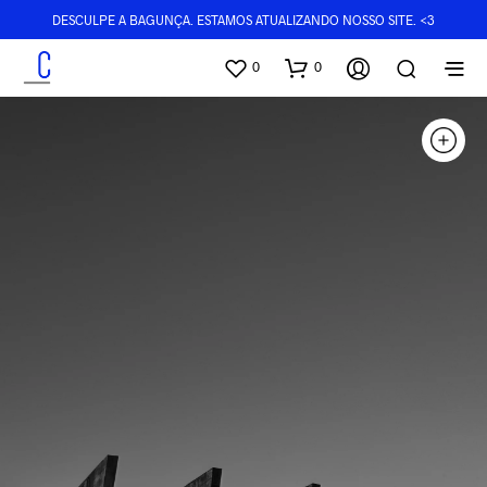
DESCULPE A BAGUNÇA. ESTAMOS ATUALIZANDO NOSSO SITE. <3
0
0