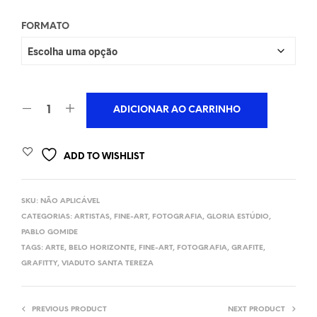
R$200,00
FORMATO
através
R$720,00
ADICIONAR AO CARRINHO
ADD TO WISHLIST
SKU:
NÃO APLICÁVEL
CATEGORIAS:
ARTISTAS
,
FINE-ART
,
FOTOGRAFIA
,
GLORIA ESTÚDIO
,
PABLO GOMIDE
TAGS:
ARTE
,
BELO HORIZONTE
,
FINE-ART
,
FOTOGRAFIA
,
GRAFITE
,
GRAFITTY
,
VIADUTO SANTA TEREZA
PREVIOUS PRODUCT
NEXT PRODUCT