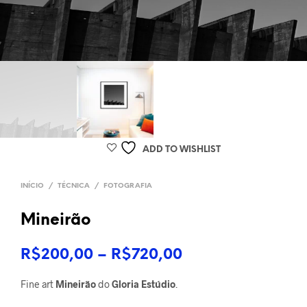
ADD TO WISHLIST
INÍCIO
/
TÉCNICA
/
FOTOGRAFIA
Mineirão
Faixa
R$
200,00
–
R$
720,00
de
Fine art
Mineirão
do
Gloria Estúdio
.
preço: