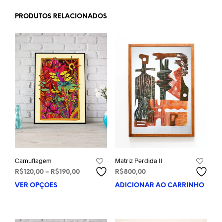
PRODUTOS RELACIONADOS
Camuflagem
Matriz Perdida II
Faixa
R$
120,00
–
R$
190,00
R$
800,00
de
VER OPÇÕES
Este
ADICIONAR AO CARRINHO
preço:
produto
R$120,00
tem
através
várias
R$190,00