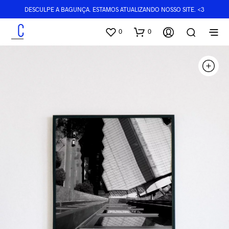
DESCULPE A BAGUNÇA. ESTAMOS ATUALIZANDO NOSSO SITE. <3
0
0