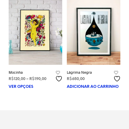
variantes.
As
opções
podem
ser
escolhidas
na
página
do
produto
Mocinha
Lágrima Negra
Faixa
R$
120,00
–
R$
190,00
R$
650,00
de
VER OPÇÕES
Este
ADICIONAR AO CARRINHO
preço:
produto
R$120,00
tem
através
várias
R$190,00
variantes.
As
opções