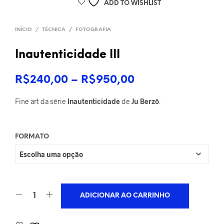
ADD TO WISHLIST
INÍCIO
/
TÉCNICA
/
FOTOGRAFIA
Inautenticidade III
Faixa
R$
240,00
–
R$
950,00
de
Fine art da série
Inautenticidade
de
Ju Berzô
.
preço:
R$240,00
FORMATO
através
R$950,00
ADICIONAR AO CARRINHO